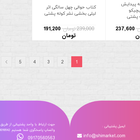
نه پیدایش
کتاب حوالی چهل سالگی اثر
یچیکو
لیلی بخشی نشر کوله پشتی
ه پشتی
237,600
239,000 تومان
191,200
ن
تومان
5
4
3
2
1
جهت ارتباط با واحد پشتیبانی از طریق
ایمیل پشتیبانی :
واتساپ پاسخگوی شما هستیم 09173018542
info@shimarket.com
09170560563