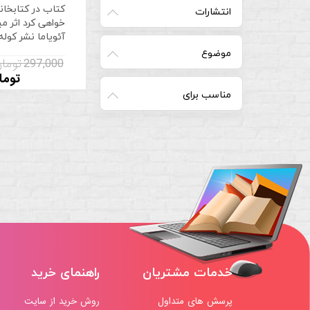
کتاب در کتابخا
انتشارات
خواهی کرد اثر م
آئویاما نشر کول
موضوع
297,000 تومان
توما
مناسب برای
خدمات مشتریان
راهنمای خرید
پرسش های متداول
روش خرید از سایت