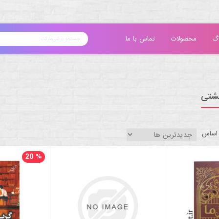
گ
محصولات
تماس با ما
پشتی
 اساس
20
%