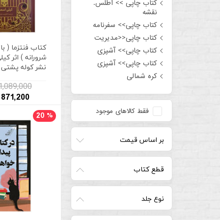
کتاب چاپی >> اطلس.
نقشه
کتاب چاپی>> سفرنامه
کتاب چاپی<<مدیریت
کتاب فنتزما ( با
کتاب چاپی>> آشپزی
شرورانه ) اثر ک
کتاب چاپی>> آشپزی
نشر کوله پشتی
کره شمالی
1,089,000 تومان
871,200 تومان
فقط کالاهای موجود
20
%
بر اساس قیمت
قطع کتاب
نوع جلد