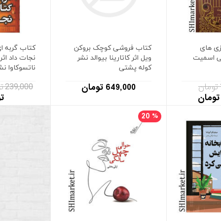
زی های
کتاب فروشی کوچک بروکن
کتاب گربه ای
یلی اسمیت
ویل اثر کاتارینا بیوالد نشر
نجات داد اث
کوله پشتی
ناتسوکاوا نش
239,000 تومان
649,000 تومان
ت
20
%