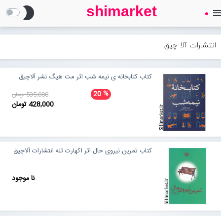
shimarket
brightness_2
men
SHIMARKET
فروشگاه اینترنتی کتاب
انتشارات آلا چیق
درباره ما
کتاب کتابخانه ی نیمه شب اثر مت هیگ نشر آلاچیق
%
20
535,000 تومان
بلاگ
428,000 تومان
محصولات
Open submenu (محصولات)
کتاب تمرین نیروی حال اثر اکهارت تله انتشارات آلاچیق
تماس با ما
نا موجود
ورود به سایت