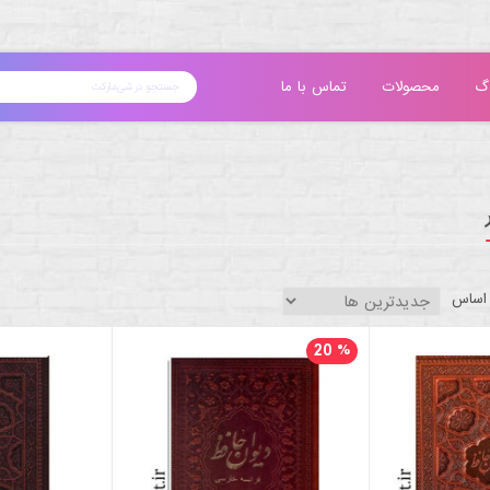
گ
محصولات
تماس با ما
 اساس
20
%