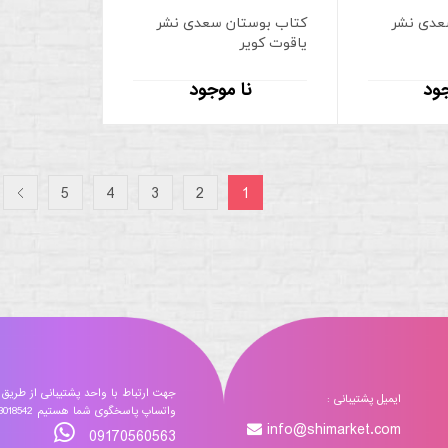
عدی نشر
کتاب بوستان سعدی نشر
یاقوت کویر
جود
نا موجود
5
4
3
2
1
جهت ارتباط با واحد پشتیبانی از طریق
ایمیل پشتیبانی :
واتساپ پاسخگوی شما هستیم 09173018542
info@shimarket.com
09170560563