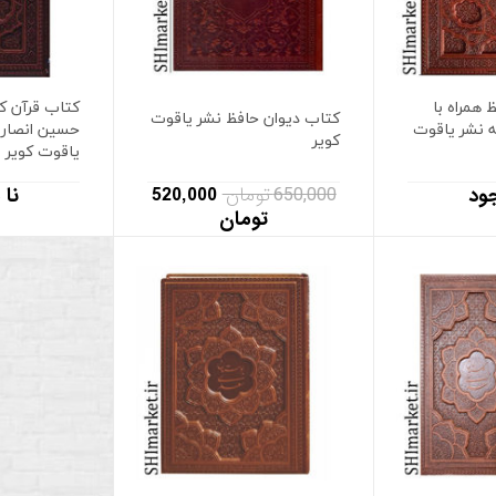
 همراه با
کتاب قرآن ک
کتاب دیوان حافظ نشر یاقوت
ه نشر یاقوت
حسین انصاری
کویر
یاقوت کویر
650,000 تومان
520,000
جود
نا 
تومان