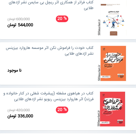
کتاب فراتر از همکاری اثر ریچل بی سایمن نشر اژدهای
طلایی
%
20
680,000 تومان
544,000 تومان
کتاب خودت را فراموش نکن اثر موسسه هاروارد بیزینس
نشر اژدهای طلایی
نا موجود
کتاب در هیاهوی مشغله (پیشرفت شغلی در کنار خانواده و
فرزند) اثر هاروارد بیزینس ریویو نشر اژدهای طلایی
%
20
420,000 تومان
336,000 تومان