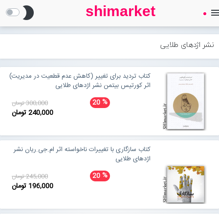
shimarket
brightness_2
men
SHIMARKET
فروشگاه اینترنتی کتاب
نشر اژدهای طلایی
درباره ما
کتاب تردید برای تغییر (کاهش عدم قطعیت در مدیریت)
اثر کورتیس بیتمن نشر اژدهای طلایی
بلاگ
%
20
300,000 تومان
240,000 تومان
محصولات
Open submenu (محصولات)
کتاب سازگاری با تغییرات ناخواسته اثر ام.جی.ریان نشر
تماس با ما
اژدهای طلایی
%
20
245,000 تومان
196,000 تومان
ورود به سایت