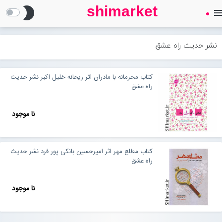
shimarket
brightness_2
men
SHIMARKET
فروشگاه اینترنتی کتاب
نشر حدیث راه عشق
درباره ما
کتاب محرمانه با مادران اثر ریحانه خلیل اکبر نشر حدیث
راه عشق
بلاگ
نا موجود
محصولات
Open submenu (محصولات)
کتاب مطلع مهر اثر امیرحسین بانکی پور فرد نشر حدیث
تماس با ما
راه عشق
نا موجود
ورود به سایت