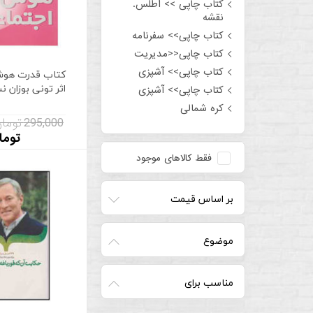
کتاب چاپی >> اطلس.
نقشه
کتاب چاپی>> سفرنامه
کتاب چاپی<<مدیریت
کتاب چاپی>> آشپزی
کتاب قدرت هوش
اثر تونی بوزان 
کتاب چاپی>> آشپزی
کره شمالی
295,000 تومان
توما
فقط کالاهای موجود
بر اساس قیمت
موضوع
مناسب برای