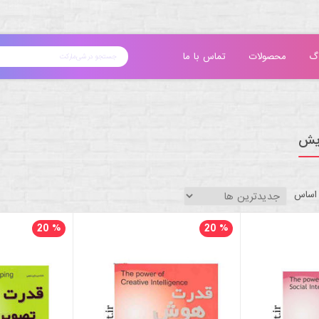
گ
محصولات
تماس با ما
ایش
 اساس
20
%
20
%