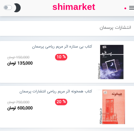
shimarket
brightness_2
men
SHIMARKET
فروشگاه اینترنتی کتاب
انتشارات پرسمان
درباره ما
کتاب بی ستاره اثر مریم ریاحی پرسمان
%
10
150,000 تومان
بلاگ
135,000 تومان
محصولات
Open submenu (محصولات)
کتاب همخونه اثر مریم ریاحی انتشارات پرسمان
تماس با ما
%
20
750,000 تومان
600,000 تومان
ورود به سایت