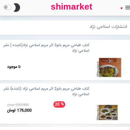
shimarket
brightness_2
men
SHIMARKET
فروشگاه اینترنتی کتاب
انتشارات اسلامی نژاد
درباره ما
کتاب طباخی مریم بانو3 اثر مریم اسلامی نژاد(تابنده ) نشر
اسلامی نژاد
بلاگ
نا موجود
محصولات
Open submenu (محصولات)
کتاب طباخی مریم بانو2 اثر مریم اسلامی نژاد (تابنده) نشر
تماس با ما
اسلامی نژاد
%
20
220,000 تومان
176,000 تومان
ورود به سایت