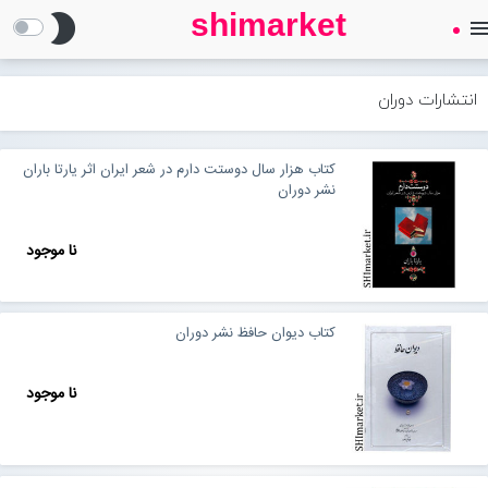
shimarket
brightness_2
men
SHIMARKET
فروشگاه اینترنتی کتاب
انتشارات دوران
درباره ما
کتاب هزار سال دوستت دارم در شعر ایران اثر یارتا باران
نشر دوران
بلاگ
نا موجود
محصولات
Open submenu (محصولات)
کتاب دیوان حافظ نشر دوران
تماس با ما
نا موجود
ورود به سایت