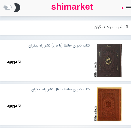
shimarket
brightness_2
men
SHIMARKET
فروشگاه اینترنتی کتاب
انتشارات راه بیکران
درباره ما
کتاب دیوان حافظ (با فال) نشر راه بیکران
بلاگ
نا موجود
محصولات
Open submenu (محصولات)
کتاب دیوان حافظ با فال نشر راه بیکران
تماس با ما
نا موجود
ورود به سایت