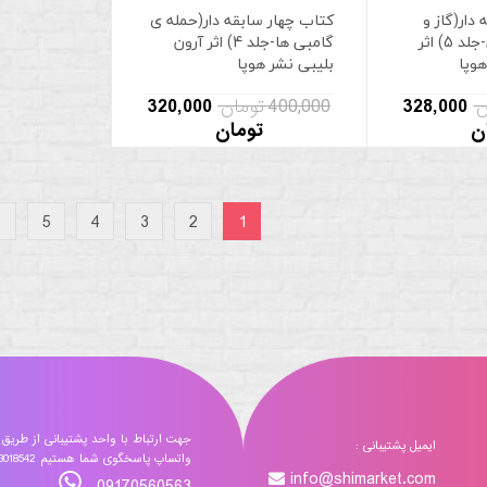
دار(گاز و
کتاب چهار سابقه دار(حمله ی
بوهای کهکشانی-جلد 5) اثر
گامبی ها-جلد 4) اثر آرون
هوپا
بلیبی نشر هوپا
328,000
400,000 تومان
320,000
ن
تومان
5
4
3
2
1
جهت ارتباط با واحد پشتیبانی از طریق
ایمیل پشتیبانی :
واتساپ پاسخگوی شما هستیم 09173018542
info@shimarket.com
09170560563