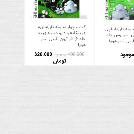
کتاب چهار سابقه دار(مبارزه
بقه دار(دایناچی
ی بیگانه و دارو دسته ی بد-
ی -سوروس-جلد
جلد 6) اثر آرون بلیبی نشر
هوپا
400,000 تومان
320,000
موجود
تومان