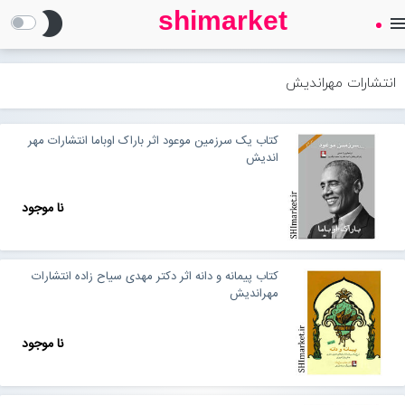
shimarket
brightness_2
men
SHIMARKET
فروشگاه اینترنتی کتاب
انتشارات مهراندیش
درباره ما
کتاب یک سرزمین موعود اثر باراک اوباما انتشارات مهر
اندیش
بلاگ
نا موجود
محصولات
Open submenu (محصولات)
کتاب پیمانه و دانه اثر دکتر مهدی سیاح زاده انتشارات
تماس با ما
مهراندیش
نا موجود
ورود به سایت