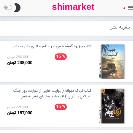
shimarket
brightness_2
men
SHIMARKET
فروشگاه اینترنتی کتاب
نشربه نشر
درباره ما
کتاب جزیره گمشده من اثر مظفرسالاری نشر به نشر
%
15
280,000 تومان
بلاگ
238,000 تومان
محصولات
Open submenu (محصولات)
کتاب اردک دیوانه ( روایت هایی از دوازده روز جنگ
تماس با ما
اسرائیل با ایران ) اثر حامد هادیان نشر به نشر
%
15
220,000 تومان
187,000 تومان
ورود به سایت