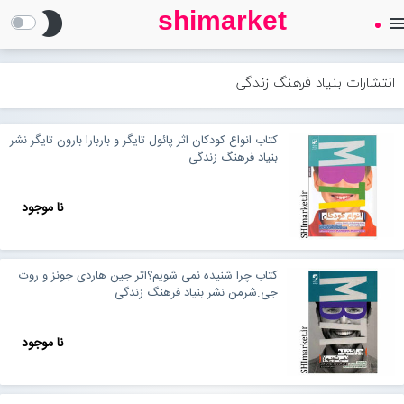
shimarket
brightness_2
men
SHIMARKET
فروشگاه اینترنتی کتاب
انتشارات بنیاد فرهنگ زندگی
درباره ما
کتاب انواع کودکان اثر پائول تایگر و باربارا بارون تایگر نشر
بنیاد فرهنگ زندگی
بلاگ
نا موجود
محصولات
Open submenu (محصولات)
کتاب چرا شنیده نمی شویم؟اثر جین هاردی جونز و روت
تماس با ما
جی.شرمن نشر بنیاد فرهنگ زندگی
نا موجود
ورود به سایت