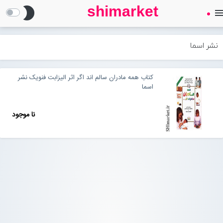
shimarket
brightness_2
men
SHIMARKET
فروشگاه اینترنتی کتاب
نشر اسما
درباره ما
کتاب همه مادران سالم اند اگر اثر الیزابت فنویک نشر
اسما
بلاگ
نا موجود
محصولات
Open submenu (محصولات)
تماس با ما
ورود به سایت