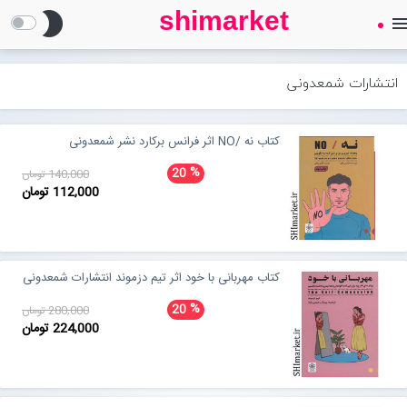
shimarket
brightness_2
men
SHIMARKET
فروشگاه اینترنتی کتاب
انتشارات شمعدونی
درباره ما
کتاب نه /NO اثر فرانس برکارد نشر شمعدونی
%
20
140,000 تومان
بلاگ
112,000 تومان
محصولات
Open submenu (محصولات)
کتاب مهربانی با خود اثر تیم دزموند انتشارات شمعدونی
تماس با ما
%
20
280,000 تومان
224,000 تومان
ورود به سایت