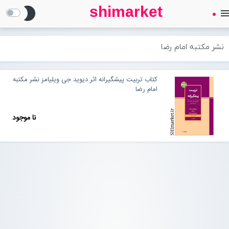
shimarket
brightness_2
men
SHIMARKET
فروشگاه اینترنتی کتاب
نشر مکتبه امام رضا
درباره ما
کتاب تربیت پیشگیرانه اثر دیوید جی ویلیامز نشر مکتبه
امام رضا
بلاگ
نا موجود
محصولات
Open submenu (محصولات)
تماس با ما
ورود به سایت