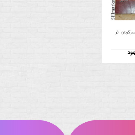
رگردان اثر
جود