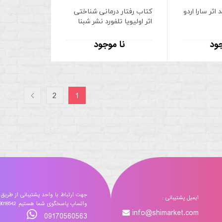
اثر سارا اردو
کتاب رفتار درمانی شناختی
اثر اولیویا تلفورد نشر شبنا
جود
نا موجود
2
1
جهت ارتباط با واحد پشتیبانی از طریق
ایمیل پشتیبانی :
واتساپ پاسخگوی شما هستیم 09173018542
info@shimarket.com
09170560563