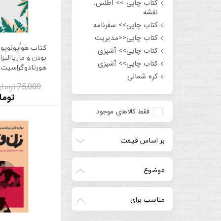
کتاب چاپی >> اطلس.
نقشه
کتاب چاپی>> سفرنامه
کتاب چاپی<<مدیریت
کتاب هو‌اُپونوپون
کتاب چاپی>> آشپزی
بودن و ماریاالیزا
کتاب چاپی>> آشپزی
هورتادوگراسیت 
کره شمالی
75,000 تومان
توما
فقط کالاهای موجود
بر اساس قیمت
موضوع
مناسب برای