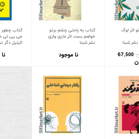
و اثر لوک
کتاب به راحتی چشم برتو
کتاب چطور م
خواهم بست اثر ماری واری
جی پی تی می
نشر شبنا
نشر شبنا
اثرنیل دگر نش
67,500
نا موجود
نا 
ن