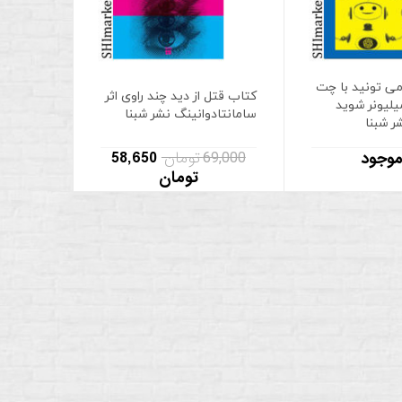
ی تونید با چت
کتاب قتل از دید چند راوی اثر
لیونر شوید
سامانتادوانینگ نشر شبنا
ر شبنا
69,000 تومان
58,650
موجود
تومان