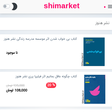
shimarket
brightness_2
men
SHIMARKET
فروشگاه اینترنتی کتاب
نشر هنوز
درباره ما
کتاب بی خواب شدن اثر موسسه مدرسه زندگی نشر هنوز
بلاگ
نا موجود
محصولات
Open submenu (محصولات)
کتاب چگونه عاقل بمانیم اثر فیلیپا پری نشر هنوز
تماس با ما
%
20
135,000 تومان
108,000 تومان
ورود به سایت