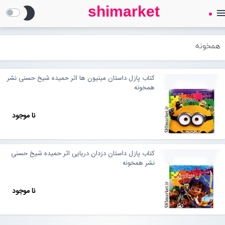
shimarket
brightness_2
men
SHIMARKET
فروشگاه اینترنتی کتاب
همخونه
درباره ما
کتاب پازل داستان مینیون ها اثر حمیده شیخ حسنی نشر
همخونه
بلاگ
نا موجود
محصولات
Open submenu (محصولات)
کتاب پازل داستان دزدان دریایی اثر حمیده شیخ حسنی
تماس با ما
نشر همخونه
نا موجود
ورود به سایت