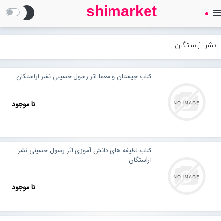
shimarket
brightness_2
men
SHIMARKET
فروشگاه اینترنتی کتاب
نشر آراستگان
درباره ما
کتاب چیستان و معما اثر رسول حسینی نشر آراستگان
بلاگ
نا موجود
محصولات
Open submenu (محصولات)
کتاب لطیفه های دانش آموزی اثر رسول حسینی نشر
تماس با ما
آراستگان
نا موجود
ورود به سایت