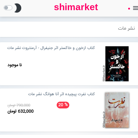
shimarket
brightness_2
men
SHIMARKET
فروشگاه اینترنتی کتاب
نشر مات
درباره ما
کتاب ازخون و خاکستر اثر جنیفرال - آرمنتروت نشر مات
بلاگ
نا موجود
محصولات
Open submenu (محصولات)
کتاب نفرت پیچیده اثر آنا هوانگ نشر مات
تماس با ما
%
20
790,000 تومان
632,000 تومان
ورود به سایت