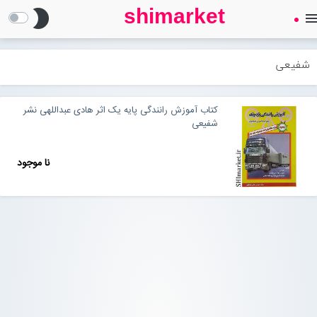
shimarket
brightness_2
men
SHIMARKET
فروشگاه اینترنتی کتاب
شفیعی
درباره ما
کتاب آموزش رانندگی پایه یک اثر هادی عبداللهی نشر
شفیعی
بلاگ
نا موجود
محصولات
Open submenu (محصولات)
تماس با ما
ورود به سایت