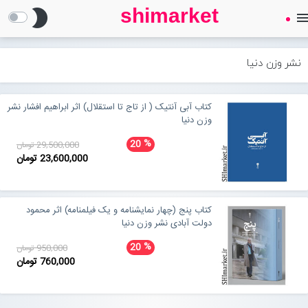
shimarket
brightness_2
men
SHIMARKET
فروشگاه اینترنتی کتاب
نشر وزن دنیا
درباره ما
کتاب آبی آنتیک ( از تاج تا استقلال) اثر ابراهیم افشار نشر
وزن دنیا
بلاگ
%
20
29,500,000 تومان
23,600,000 تومان
محصولات
Open submenu (محصولات)
کتاب پنج (چهار نمایشنامه و یک فیلمنامه) اثر محمود
تماس با ما
دولت آبادی نشر وزن دنیا
%
20
950,000 تومان
760,000 تومان
ورود به سایت