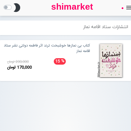
shimarket
brightness_2
men
SHIMARKET
فروشگاه اینترنتی کتاب
انتشارات ستاد اقامه نماز
درباره ما
کتاب بی نمازها خوشبخت ترند اثر فاطمه دولتی نشر ستاد
اقامه نماز
بلاگ
%
15
200,000 تومان
170,000 تومان
محصولات
Open submenu (محصولات)
تماس با ما
ورود به سایت