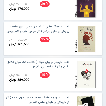
%
20
220,000 تومان
176,000 تومان
کتاب خرچنگ نباش ( راهنمای عملی برای ساخت
روابطی پایدار و پرثمر ) اثر هومن متولی نشر پیکان
%
15
190,000 تومان
161,500 تومان
کتاب داوکینز در برابر گولد ( اختلاف نظر میان تکامل
دانان ) اثر کیم استرلنی نشر نو
%
15
340,000 تومان
289,000 تومان
کتاب برابری ( معنایش چیست و چرا مهم است ) اثر
توماپیکتی و مایکل سندل نشر نو