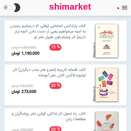
shimarket
brightness_2
menu
SHIMARKET
فروشگاه اینترنتی کتاب
کتاب پارادکس اجتماعی (وقتی که درمیابیم رسیدن
به آنچه میخواهیم یعنی از دست دادن آنچه نیاز
داریم) اثر ویلیام فون هیپل نشر نو
درباره ما
%
15
1,400,000 تومان
1,190,000 تومان
بلاگ
کتاب افسانه کاریزما (علم و هنر جذب دیگران) اثر
اولیویا فاکس کابان نشر آموخته
محصولات
Open submenu (محصولات)
%
20
342,000 تومان
273,600 تومان
تماس با ما
ورود به سایت
کتاب راه تحول اثر شاکتی گواین نشر روشنگران و
مطالعات زنان
%
20
150,000 تومان