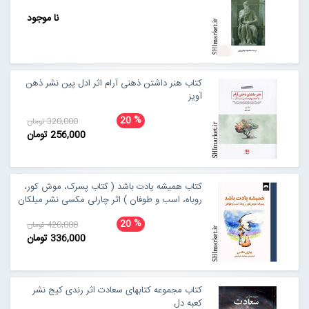
نا موجود
کتاب هنر داشتن ذهنی آرام اثر ادل پین نشر ذهن
آویز
%
20
320,000 تومان
256,000 تومان
کتاب همیشه یادت باشد ( کتاب پسرک، موش کور،
روباه، اسب و طوفان ) اثر چارلی مکسی نشر میلکان
%
20
420,000 تومان
336,000 تومان
کتاب مجموعه کتابهای سعادت اثر رندی کیج نشر
کعبه دل