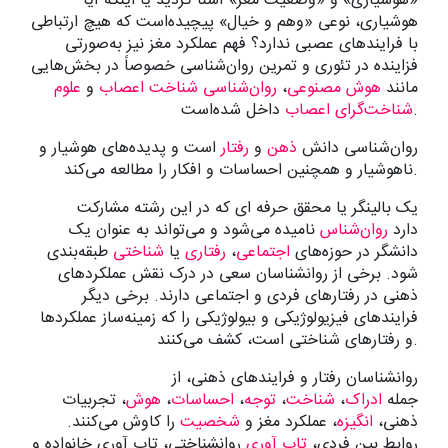
«هوشیاری» و «وضعیت مغز» آشنا گردید یا اینکه آیا
هوشیاری، نوعی «وهم و خیال» پیچیده‌است که هیچ ارتباطی
با فرایندهای عصبی ندارد؟ فهم عملکرد مغز نیز به‌صورتی
فزاینده در تئوری و تمرین روان‌شناسی خصوصاً در بخش‌هایی
مانند
هوش مصنوعی
،
روان‌شناسی شناخت اعصاب
و
علوم
داخل شده‌است.
شناخت‌گرای اعصاب
روان‌شناسی دانش
ذهن
و
رفتار
است و پدیده‌های هوشیار و
ناهوشیار و همچنین احساسات و افکار را مطالعه می‌کند.
یک بالینگر یا محقق حرفه ای که در این رشته مشارکت
دارد
روان‌شناس
نامیده می‌شود و می‌تواند به عنوان یک
دانشگر در حوزه‌های
اجتماعی
،
رفتاری
یا
شناختی
طبقه‌بندی
شود. برخی از روانشناسان سعی در درک نقش عملکردهای
ذهنی در رفتارهای فردی و اجتماعی دارند. برخی دیگر
فرایندهای فیزیولوژیکی و بیولوژیکی را که زمینه‌ساز عملکردها
و رفتارهای شناختی است، کشف می‌کنند.
روانشناسان رفتار و فرایندهای ذهنی، از
جمله
ادراک
،
شناخت
،
توجه
،
احساسات
،
هوش
، تجربیات
ذهنی،
انگیزه
، عملکرد مغز و
شخصیت
را کاوش می‌کنند.
روابط بین فردی،
تاب آوری
روانشناختی، تاب آوری خانواده و