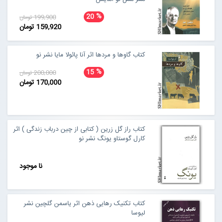
%
20
199,900 تومان
159,920 تومان
کتاب گاوها و مردها اثر آنا پائولا مایا نشر نو
%
15
200,000 تومان
170,000 تومان
کتاب راز گل زرین ( کتابی از چین درباب زندگی ) اثر
کارل گوستاو یونگ نشر نو
نا موجود
کتاب تکنیک رهایی ذهن اثر یاسمن گلچین نشر
لیوسا