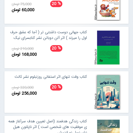
%
20
75,000 تومان
60,000 تومان
کتاب جهانی دوست داشتنی تر ( آجا که عشق حرف
اول را میزند ) اثر آلن دوباتن نشر کتابسرای نیک
%
20
210,000 تومان
168,000 تومان
کتاب وقت تنهای اثر استفانی روزنبلوم نشر ثالث
%
20
320,000 تومان
256,000 تومان
کتاب زندگی هدفمند (اصل تعیین هدف سرآغاز همه
ی موفقیت های شخصی است ) اثر ناپلئون هیل
نشر نسل نو اندیش