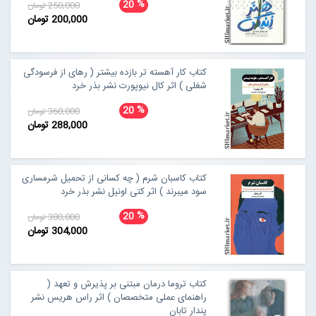
%
20
250,000 تومان
200,000 تومان
کتاب کار آهسته تر بازده بیشتر ( رهای از فرسودگی
شغلی ) اثر کال نیوپورت نشر بذر خرد
%
20
360,000 تومان
288,000 تومان
کتاب کاسبان شرم ( چه کسانی از تحمیل شرمساری
سود میبرند ) اثر کتی اونیل نشر بذر خرد
%
20
380,000 تومان
304,000 تومان
کتاب تروما درمان مبتنی بر پذیرش و تعهد (
راهنمای عملی متخصصان ) اثر راس هریس نشر
پندار تابان