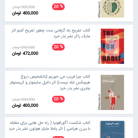
%
20
500,000 تومان
400,000 تومان
کتاب تفریح یاد گرفتنی ست چطور تفریح کنیم اثر
مایک راکر نشر بذر خرد
%
20
590,000 تومان
472,000 تومان
کتاب چرا فریب می خوریم (باتشخیص دروغ
هیچکس ابله نیست) اثر دانیل سایمونز و کریستوفر
چابری نشر بذر خرد
%
20
500,000 تومان
400,000 تومان
کتاب شکست آگورافوبیا ( راه حل هایی برای مقابله
با برزن هراسی ) اثر پاملا مایلز هوتون نشر بذر خرد