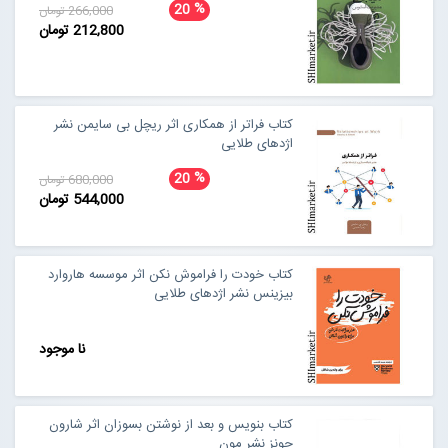
%
20
266,000 تومان
212,800 تومان
کتاب فراتر از همکاری اثر ریچل بی سایمن نشر
اژدهای طلایی
%
20
680,000 تومان
544,000 تومان
کتاب خودت را فراموش نکن اثر موسسه هاروارد
بیزینس نشر اژدهای طلایی
نا موجود
کتاب بنویس و بعد از نوشتن بسوزان اثر شارون
جونز نشر مون