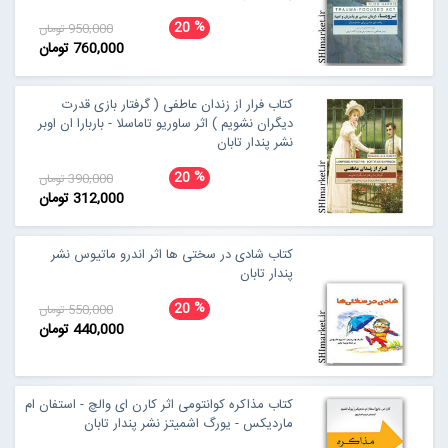
%
20
950,000 تومان
760,000 تومان
کتاب فرار از زندان عاطفی ( گرفتار بازی قدرت
دیگران نشویم ) اثر ساوریو تاماسلا - باربارا ان اوبر
نشر پندار تابان
%
20
390,000 تومان
312,000 تومان
کتاب شادی در سختی ها اثر اندرو ماتیوس نشر
پندار تابان
%
20
550,000 تومان
440,000 تومان
کتاب مذاکره کوانتومی اثر کارن ای والچ - استفان ام
ماردیکس - یورگ اشمیتز نشر پندار تابان