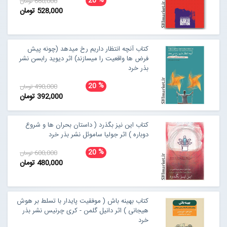
%
20
660,000 تومان
528,000 تومان
کتاب آنچه انتظار داریم رخ میدهد (چونه پیش
فرض ها واقعیت را میسازند) اثر دیوید رابسن نشر
بذر خرد
%
20
490,000 تومان
392,000 تومان
کتاب این نیز بگذرد ( داستان بحران ها و شروع
دوباره ) اثر جولیا ساموئل نشر بذر خرد
%
20
600,000 تومان
480,000 تومان
کتاب بهینه باش ( موفقیت پایدار با تسلط بر هوش
هیجانی ) اثر دانیل گلمن - کری چرنیس نشر بذر
خرد