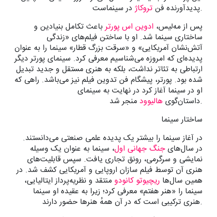
در سینماست.
پدیدآورنده فن
تروکاژ
پس از مه‌لیس،
ادوین اس پورتر
باعث تکامل بنیادین و
ساختاری سینما شد. او با ساختن فیلم‌های «زندگی
آتش‌نشان آمریکایی» و «سرقت بزرگ قطار» سینما را به عنوان
پدیده‌ای که امروزه می‌شناسیم معرفی کرد. سینمای پورتر دیگر
ارتباطی به تئاتر نداشت، بلکه به هنری مستقل و جدید تبدیل
شده بود. پورتر، پیشگام فن تدوین فیلم نیز می‌باشد. راهی که
او در سینما آغاز کرد در نهایت به سینمای
منجر شد.
داستان‌گوی
هالیوود
ساختار سینما
در آغاز سینما را بیشتر یک پدیده علمی صنعتی می‌دانستند.
در سال‌های
جنگ جهانی اول
، سینما به عنوان یک وسیله
نمایشی و سرگرمی، رونق تجاری یافت. سپس قابلیت‌های
هنری آن توسط فیلم سازان اروپایی و آمریکایی کشف شد. در
همین سال‌ها
ریچیوتو کانودو
منتقد و نظریه‌پرداز ایتالیایی،
سینما را «هنر هفتم» معرفی کرد؛ زیرا به عقیده او سینما
هنری ترکیبی است که در آن همهٔ هنرها حضور دارند.