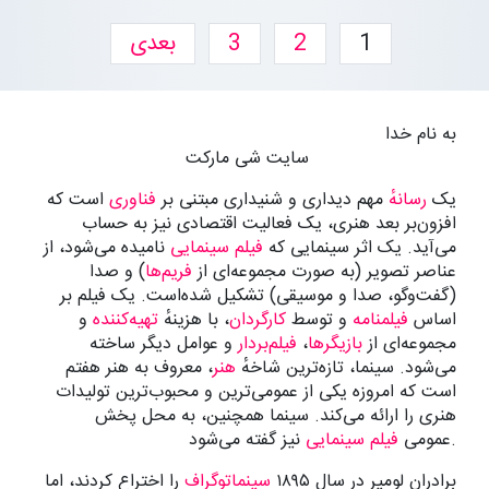
1
2
3
بعدی
به نام خدا
سایت شی مارکت
یک
رسانهٔ
مهم دیداری و شنیداری مبتنی بر
فناوری
است که
افزون‌بر بعد هنری، یک فعالیت اقتصادی نیز به حساب
می‌آید. یک اثر سینمایی که
فیلم سینمایی
نامیده می‌شود، از
عناصر تصویر (به صورت مجموعه‌ای از
فریم‌ها
) و صدا
(گفت‌وگو، صدا و موسیقی) تشکیل شده‌است. یک فیلم بر
اساس
فیلمنامه
و توسط
کارگردان
، با هزینهٔ
تهیه‌کننده
و
مجموعه‌ای از
بازیگرها
،
فیلم‌بردار
و عوامل دیگر ساخته
می‌شود. سینما، تازه‌ترین شاخهٔ
هنر
، معروف به هنر هفتم
است که امروزه یکی از عمومی‌ترین و محبوب‌ترین تولیدات
هنری را ارائه می‌کند. سینما همچنین، به محل پخش
نیز گفته می‌شود.
عمومی
فیلم سینمایی
برادران لومیر در سال ۱۸۹۵
سینماتوگراف
را اختراع کردند، اما