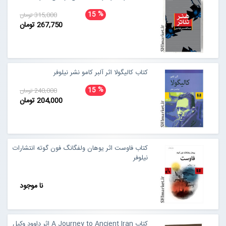
%
15
315,000 تومان
267,750 تومان
کتاب کالیگولا اثر آلبر کامو نشر نیلوفر
%
15
240,000 تومان
204,000 تومان
کتاب فاوست اثر یوهان ولفگانگ فون گوته انتشارات
نیلوفر
نا موجود
کتاب A Journey to Ancient Iran اثر داوود وکیل