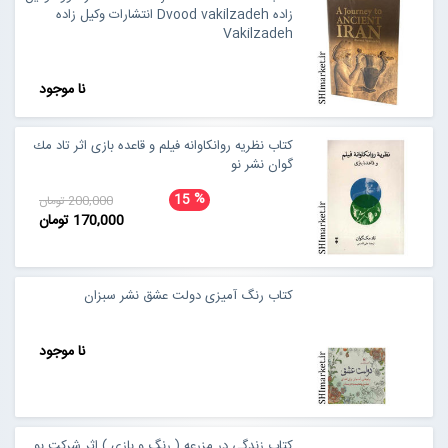
زاده Dvood vakilzadeh انتشارات وکیل زاده
Vakilzadeh
نا موجود
كتاب نظریه روانكاوانه فیلم و قاعده بازی اثر تاد مك
گوان نشر نو
%
15
200,000 تومان
170,000 تومان
کتاب ‌رنگ ‌آمیزی دولت عشق نشر سبزان
نا موجود
کتاب زندگی در مزرعه ( رنگ و بازی ) اثر شرکت بو