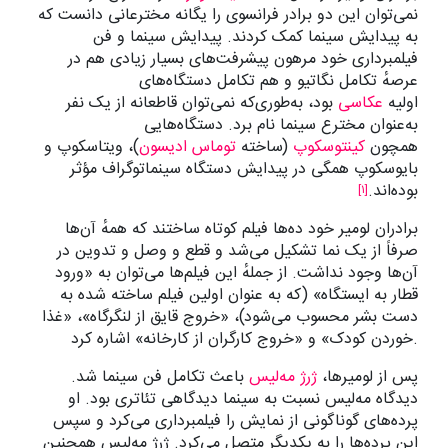
نمی‌توان این دو برادر فرانسوی را یگانه مخترعانی دانست که
به پیدایش سینما کمک کردند. پیدایش سینما و فن
فیلمبرداری خود مرهون پیشرفت‌های بسیار زیادی هم در
عرصهٔ تکامل نگاتیو و هم تکامل دستگاه‌های
اولیه
عکاسی
بود، به‌طوری‌که نمی‌توان قاطعانه از یک نفر
به‌عنوان مخترع سینما نام برد. دستگاه‌هایی
همچون
کینتوسکوپ
(ساخته
توماس ادیسون
)، ویتاسکوپ و
بایوسکوپ همگی در پیدایش دستگاه سینماتوگراف مؤثر
بوده‌اند.
[۱]
برادران لومیر خود ده‌ها فیلم کوتاه ساختند که همهٔ آن‌ها
صرفاً از یک نما تشکیل می‌شد و قطع و وصل و تدوین در
آن‌ها وجود نداشت. از جملهٔ این فیلم‌ها می‌توان به «ورود
قطار به ایستگاه» (که به عنوان اولین فیلم ساخته شده به
دست بشر محسوب می‌شود)، «خروج قایق از لنگرگاه»، «غذا
خوردن کودک» و «خروج کارگران از کارخانه» اشاره کرد.
پس از لومیرها،
ژرژ مه‌لیس
باعث تکامل فن سینما شد.
دیدگاه مه‌لیس نسبت به سینما دیدگاهی تئاتری بود. او
پرده‌های گوناگونی از نمایش را فیلمبرداری می‌کرد و سپس
این پرده‌ها را به یکدیگر متصل می‌کرد. ژرژ مه‌لیس همچنین