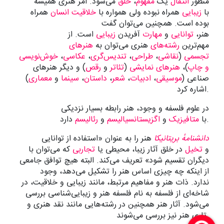
منظور
انتقال
یک
مفهوم
،
خلق
می‌شود. اَمر هنری همیشه
با
زیبایی
همراه نبوده ولی همواره با
خلاقیت
انسان
همراه
بوده است. همچنین می‌توان گفت
هنر،
توانایی
و
مهارت
آفریدن
زیبایی
است. از
مهم‌ترین
رشته‌های
هنری می‌توان به
هنرهای
تجسمی
(
نقاشی
،
طراحی
،
تندیس‌گری
،
عکاسی
،
خوش‌نویسی
و
چاپ
)،
هنرهای نمایشی
(
تئاتر
و
رقص
) و دیگر هنرهای
صناعی (
موسیقی
،
ادبیات
،
شعر
،
داستان
،
سینما
و
معماری
)
اشاره کرد.
در علوم فلسفه و وجود، هنر رابطه بسیار نزدیکی
دارد.
با
متافیزیک
و
اگزیستانسیالیسم
و
رئالیسم
دانشنامهٔ بریتانیکا
هنر را به عنوان «استفاده از توانایی
و
تخیل
در خلق آثار زیبا، محیطی یا
تجاربی
که می‌توان با
دیگران تقسیم شود» تعریف می‌کند. البته هیچ توافق جامعی
از اینکه چه چیزی اساس هنر را تشکیل می‌دهد، وجود
ندارد. ذات هنر و مفاهیم مرتبط، مانند زیبایی و خلاقیت، در
شاخه‌ای از فلسفه به نام فلسفه هنر و زیبایی‌شناسی بررسی
می‌شود. آثار هنر همچنین در رشته‌هایی مانند نقد هنری و
تاری هنر نیز بررسی می‌شوند.