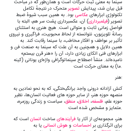
سینما به معنی ثبت حرکات است و همان‌طور که در مباحث
قبل بیان شد، پیدایش
تصویر
متحرک در نتیجهٔ تکامل
تکنولوژی ابزارهای
عکاسی
بود. به همین سبب شیوهٔ ضبط
تصویر (
فیلمبرداری
) آن، عکسبرداری پشت سر هم، البته با
فواصل زمانی ثابت و متوالی است. هیچ هنری به استثنای
رسانهٔ تلویزیون، نتوانسته از لحاظ محبوبیت، فراگیری و نیروی
تأثیر بر عواطف و افکار مخاطب، با سینما رقابت کند. به
همین دلایل و همچنین به آن علت که سینما به صنعت فن و
ابزارهای فنی اتکای زیادی دارد، آن را «هنر قرن بیستم»
نامیده‌اند. منشأ اصطلاح سینماتوگرافی واژه‌ای یونانی (کینه
ما) به معنای حرکت است.
هنر:
کنش آزادانه درونی واجد برانگیختگی، که به نحو نمادین به
منصهه حوزه هنر، از سایر حوزه های فعالیت انسان‌ها، نظیر
حوزه علم،
فلسفه
،
اخلاق
،
منطق
، سیاست و زندگی روزمره،
متمایز و مشخص شده است.
هنر، مجموعه‌ای از آثار یا
فرآیندهای
ساخت
انسان
است که
برای اثرگذاری بر
احساسات
و
هوش انسانی
یا به‌