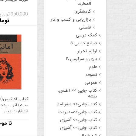
المعارف
گردشگری
950,000 تومان
بازاریابی و کسب و کار
توما
فلسفی
کمک درسی
صنایع دستی S
لوازم تحریر
بازی و سرگرمی B
علوم
تصوف
عمومی
کتاب چاپی >> اطلس.
نقشه
کتاب آمانیس(د
کتاب چاپی>> سفرنامه
سوم) اثر سیدجل
انتشارات دبیر
کتاب چاپی<<مدیریت
کتاب چاپی>> آشپزی
نا موج
کتاب چاپی>> آشپزی
کره شمالی