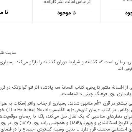
اثر عباس امانت نشر کارنامه
نا م
ود
نا موجود
ام خدا سایت شی مار
خی
، رمانی است که گذشته و شرایط دوران گذشته را بازگو می‌کند. بسیار
رعی اند.
از افسانهٔ منثور تاریخی، کتاب
افسانهٔ سه پادشاه
اثر
لئو گوانژنگ
در قرن ۱۴اُم است، که مهم‌تری
 پایداری روی فرهنگ چینی داشته‌است.
۱۹اُم مشهور شدند. بسیاری از جناب
والتر اِسکات
به عنوا
 لوکاس
در کتاب «رمان تاریخی»(به
انگلیسی
: Novel
 عنوان منظرهای مناسبی که یک نقال نقل می‌کند، بلکه با رجحان موقعیت‌
ی
تاریخ اسکاتلندی
و
وِیوِرلی
(۱۸۱۴) و همچنین
راب روی
(۱۸۱۷) وی بر
ی اجتماعی مختلف قرار دارد تا بدین وسیله گسترش اجتماع را در فضای