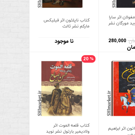
غولان اثر سارا
کتاب ناپلئون اثر فیلیکس
ید مورگان نشر
مارکم نشر ثالث
280,000
نا موجود
مان
20
%
کتاب قلعه الموت اثر
ون اثر ابراهیم
ولادیمیر بارتول نشر نوید
میر