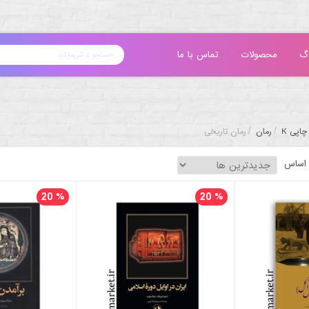
گ
محصولات
تماس با ما
/
/
چاپی K
رمان
رمان تاریخی
 اساس
20
%
20
%