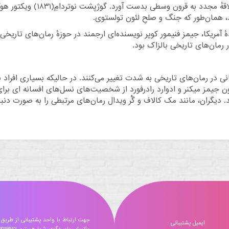
اقهٔ مجدد به
قرون وسطی
بدست آورد.
گوژپشت نوتردامِ
(۱۸۳۱)
ویکتور هوگ
د، همان‌طور که
جنگ و صلحِ
لئون تولستوی
.
ٔ آمریکا
،
جیمز فنیمور کوپر
نویسنده‌ای ارجمند در حوزهٔ رمان‌های تاریخی ا
ر رمان‌های
تاریخی
بالزاک
بود.
ی در رمان‌های تاریخی به شدت تغییر می‌کنند. در حالیکه بسیاری افرا
ون
جیمز میکنر
و
ادوارد رادرفورد
از شخصیت‌های نسل‌های افسانه ای برای
. دیگران، مانند
مک کالاف
و
گُر ویدال
رمان‌های مرتبطی را به صورت دنباله
جهت ارتباط با واحد پشتیبانی از طریق
ایمیل پشتیبانی :
واتساپ پاسخگوی شما هستیم 09173018542