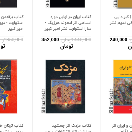
اکبر دایی
کتاب ایران در اوایل دوره
کتاب برآمدن م
ی ندیم نشر
اسلامی اثز ادموند هرزیگ -
استوارت - دیو
سارا استوارت نشر امیر کبیر
امیر کبیر
240,000
440,000 تومان
352,000
350,000 تومان
ن
تومان
تو
و ایران اثر
کتاب مزدک اثر جمشید
کتاب ترکان خات
 نگاه
صداقت نژاد انتشارات سمیر
مدرسی نشر س