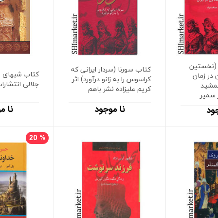
 (نخستین
کتاب سورنا (سردار ایرانی که
کتاب شبهای با
ن در زمان
کراسوس را به زانو درآورد) اثر
جلالی انتشارا
جمشید
کریم علیزاده نشر باهم
 سمیر
نا موجود
نا م
ود
20
%