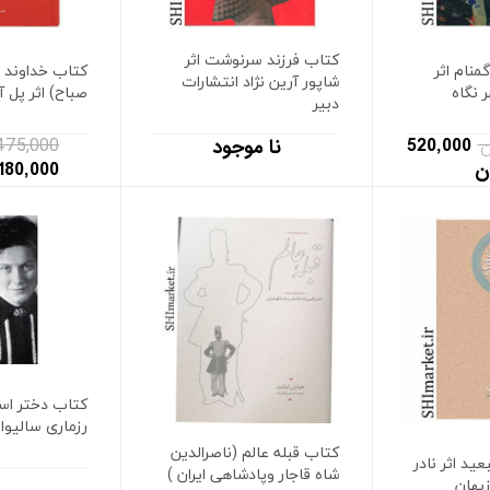
کتاب فرزند سرنوشت اثر
منام اثر
کتاب خداوند 
شاپور آرین نژاد انتشارات
 نگاه
صباح) اثر پل آ
دبیر
520,000
1,475,000 تو
نا موجود
ن
1,180,000 تو
کتاب دختر است
رزماری سالیوا
کتاب قبله عالم (ناصرالدین
ید اثر نادر
شاه قاجار وپادشاهی ایران )
زبهان