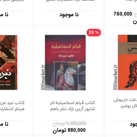
760,000
نا موجود
نا م
ن
20
%
خت داریوش
کتاب قیام اسماعیلیه اثر
کتاب نبرد من 
ال روشن
شاپور آرین نژاد نشر باهم
هیتلر انتشارا
1,100,000 تومان
ود
نا م
880,000 تومان