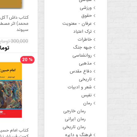
ورزشی
حقوق
کتاب داش آ کل (
محمد) اثر مصطف
عرفان - معنویت
سیوند
ترک اعتیاد
خاطرات
300,000 تومان
جبهه جنگ
توما
روانشناسی
20
%
مذهبی
دفاع مقدس
تاریخی
شعر و ادبیات
نفیس
رمان
رمان خارجی
رمان ایرانی
رمان تاریخی
کتاب امام حسین 
فرهنگ و دایره
کورت فریشلر نشر