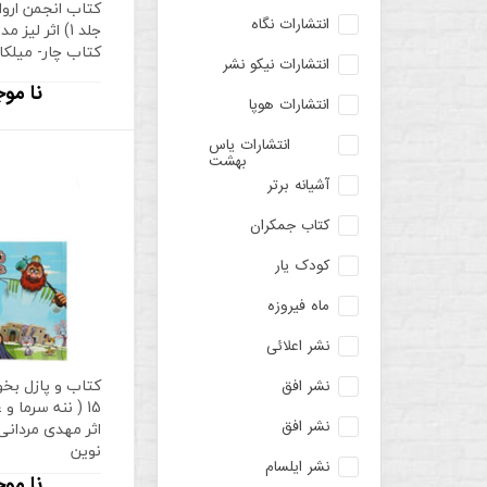
کتاب انجمن اروا
انتشارات نگاه
جلد 1) اثر لیز 
کتاب چار- میلکا
انتشارات نیکو نشر
نا موج
انتشارات هوپا
انتشارات یاس
بهشت
آشیانه برتر
کتاب جمکران
کودک یار
ماه فیروزه
نشر اعلائی
کتاب و پازل بخ
نشر افق
15 ( ننه سرما و
اثر مهدی مردانی 
نشر افق
نوین
نشر ایلسام
نا موج