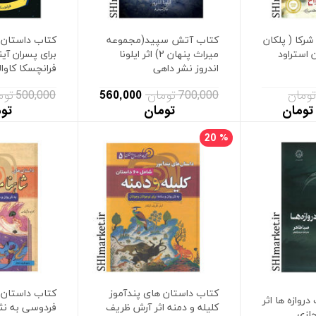
شرکا ( پلکان
کتاب آتش سپید(مجموعه
کتاب داستان 
ن استراود
میراث پنهان 2) اثر ایلونا
برای پسران آین
اندروز نشر داهی
فرانچسکا کاوال
700,000 تومان
560,000
500,000 تومان
تومان
تو
20
%
کتاب داستان های پندآموز
کتاب داستان 
وازه ها اثر
کلیله و دمنه اثر آرش ظریف
فردوسی به نثر
جازی