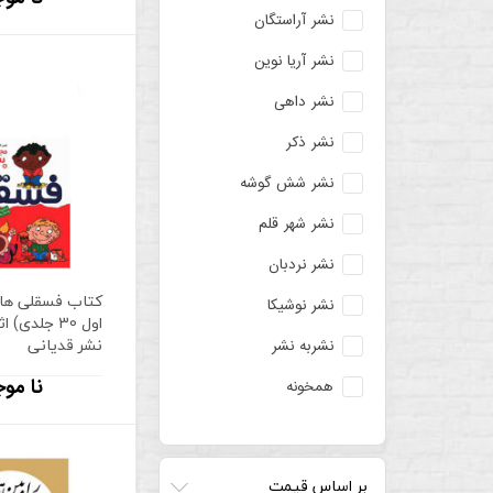
نشر آراستگان
نشر آریا نوین
نشر داهی
نشر ذکر
نشر شش گوشه
نشر شهر قلم
نشر نردبان
کتاب فسقلی ها
نشر نوشیکا
اول 30 جلدی
نشر قدیانی
نشربه نشر
نا موج
همخونه
بر اساس قیمت