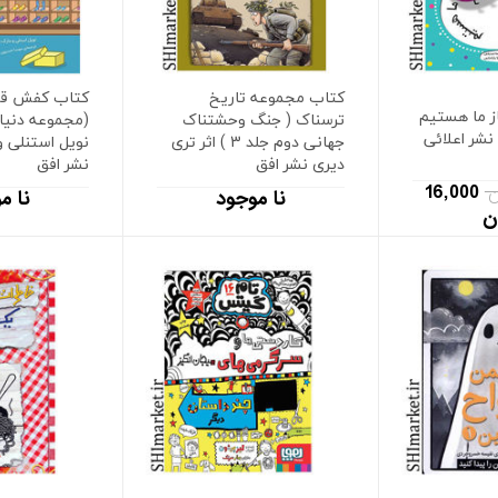
کتاب مجموعه تاریخ
کتاب کفش قرم
ز ما هستیم
ترسناک ( جنگ وحشتناک
(مجموعه دنیای 
نشر اعلائی
جهانی دوم جلد 3 ) اثر تری
نویل استنلی و
دیری نشر افق
نشر افق
16,000
نا موجود
نا م
ن