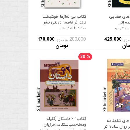
های فضایی
کتاب بی نمازها خوشبخت
ده اثر
ترند اثر فاطمه دولتی نشر
و نشر نو
ستاد اقامه نماز
425,000
200,000 تومان
170,000
مان
تومان
20
%
کتاب 62 داستان (کلیله
های شاهنامه
ودمنه.سیاستنامه.مرزبان
 روان ساده اثر