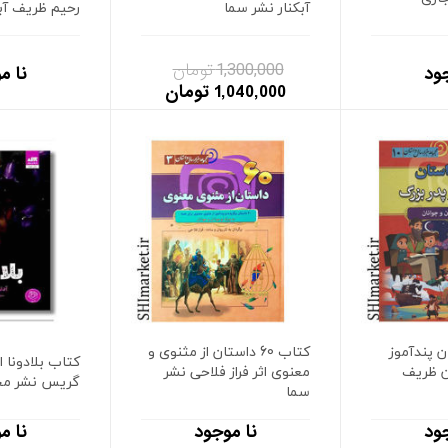
آبکنار نشر سما
رحیم ظریف آبک
1,300,000 تومان
ود
نا م
1,040,000 تومان
داستان پندآموز
کتاب 60 داستان از مثنوی و
کتاب بلادونا ا
ان ظریف
معنوی اثر فراز فلاحی نشر
گریس نشر مج
سما
ود
نا موجود
نا م