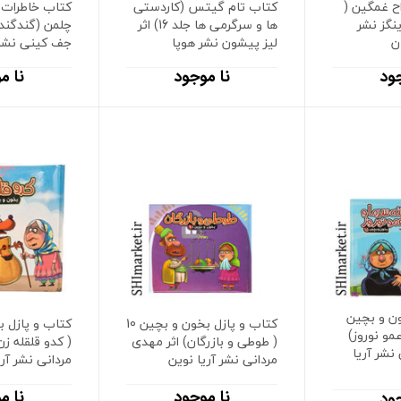
ح غمگین (
کتاب تام گیتس (کاردستی
کتاب خاطرات 
مدینگز نشر
ها و سرگرمی ها جلد 16) اثر
ن
لیز پیشون نشر هوپا
جف کینی نشر
ود
نا موجود
نا م
ون و بچین
کتاب و پازل بخون و بچین 10
 عمو نوروز)
( طوطی و بازرگان) اثر مهدی
( کدو قلقله زن
نشر آریا
مردانی نشر آریا نوین
مردانی نشر آری
نا موجود
نا م
ود