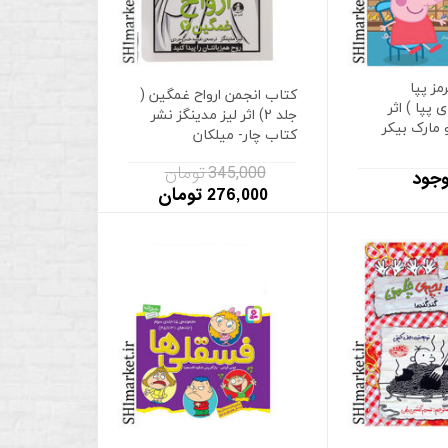
ز پپا
کتاب انجمن ارواح غمگین (
پپا ) اثر
جلد 2) اثر لیز مدینگز نشر
 مارک بیکر
کتاب چار- میلکان
345,000 تومان
وجود
276,000 تومان