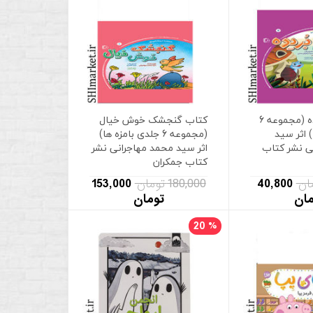
کتاب دم بریده (مجموعه 6
کتاب گنجشک خوش خیال
 اثر سید
(مجموعه 6 جلدی بامزه ها)
ی نشر کتاب
اثر سید محمد مهاجرانی نشر
کتاب جمکران
40,800
180,000 تومان
153,000
مان
تومان
20
%