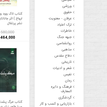
ورزشی
حقوق
کتاب لاک وود و 
ارواح ) اثر جاناتا
عرفان - معنویت
نشر پرتقال
ترک اعتیاد
خاطرات
580,000 تومان
جبهه جنگ
464,000 تومان
روانشناسی
مذهبی
دفاع مقدس
تاریخی
شعر و ادبیات
نفیس
رمان
فرهنگ و دایره
المعارف
گردشگری
کتاب مرگ پشت در
بازاریابی و کسب و کار
صبا طاهر نشر م