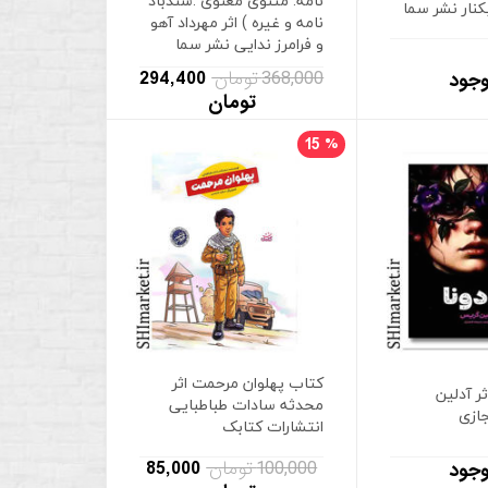
نامه. مثنوی معنوی .سندباد
نار نشر سما
نامه و غیره ) اثر مهرداد آهو
و فرامرز ندایی نشر سما
368,000 تومان
294,400
وجود
تومان
15
%
کتاب پهلوان مرحمت اثر
ثر آدلین
محدثه سادات طباطبایی
ازی
انتشارات کتابک
100,000 تومان
85,000
وجود