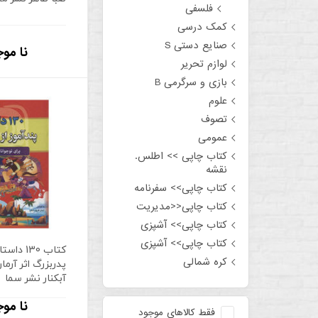
فلسفی
کمک درسی
صنایع دستی S
نا موج
لوازم تحریر
بازی و سرگرمی B
علوم
تصوف
عمومی
کتاب چاپی >> اطلس.
نقشه
کتاب چاپی>> سفرنامه
کتاب چاپی<<مدیریت
کتاب چاپی>> آشپزی
کتاب چاپی>> آشپزی
کتاب 130 
کره شمالی
پدربزرگ اثر آرم
آبکنار نشر سما
نا موج
فقط کالاهای موجود