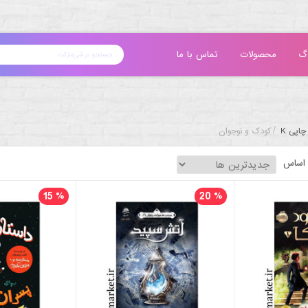
گ
محصولات
تماس با ما
/
چاپی K
کودک و نوجوان
 اساس
15
%
20
%