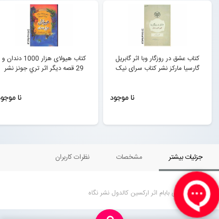
کتاب عشق در روزگار وبا اثر گابريل
کتاب هیولای هزار 1000 دندان و
گارسيا ماركز نشر کتاب سرای نیک
29 قصه دیگر اثر تري جونز نشر
سپاس
نا موجود
نا موجو
جزئیات بیشتر
مشخصات
نظرات کاربران
کتاب قصه های بابام اثر ارکسین کالدول نشر نگاه