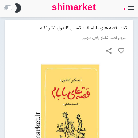
shimarket
brightness_2
menu
SHIMARKET
فروشگاه اینترنتی کتاب
کتاب قصه های بابام اثر ارکسین کالدول نشر نگاه
مترجم احمد شاملو رقعی شومیز
درباره ما
share
favorite_border
بلاگ
محصولات
Open submenu (محصولات)
تماس با ما
ورود به سایت