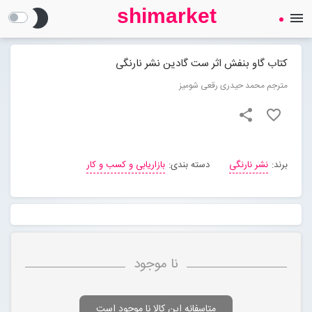
shimarket
brightness_2
menu
SHIMARKET
فروشگاه اینترنتی کتاب
کتاب گاو بنفش اثر ست گادین نشر نارنگی
مترجم محمد حیدری رقعی شومیز
درباره ما
share
favorite_border
بلاگ
برند:
نشر نارنگی
دسته بندی:
بازاریابی و کسب و کار
محصولات
Open submenu (محصولات)
تماس با ما
نا موجود
ورود به سایت
متاسفانه این کالا نا موجود است