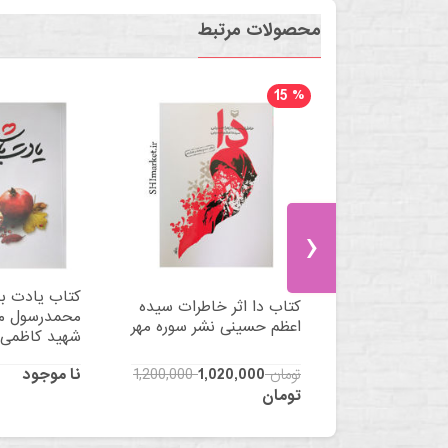
محصولات مرتبط
15
%
›
کتاب یادت با
ین پسر ایران
کتاب دا اثر خاطرات سیده
محمدرسول م
ر
اعظم حسینی نشر سوره مهر
شهید کاظمی
1,200,000 تومان
1,020,000
نا موجود
تومان