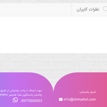
نظرات کاربران
جهت ارتباط با واحد پشتیبانی از طریق
ایمیل پشتیبانی :
واتساپ پاسخگوی شما هستیم 09173018542
info@shimarket.com
09170560563