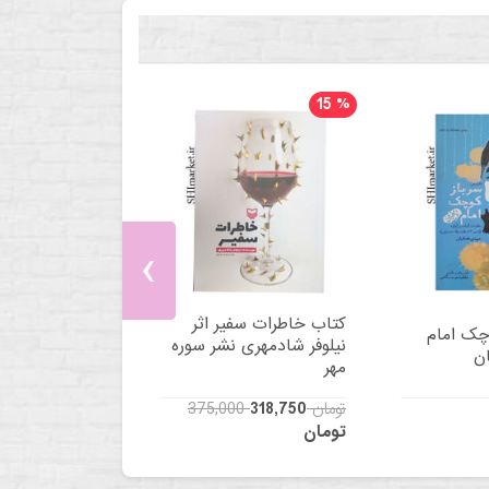
15
%
‹
کتاب خاطرات سفیر اثر
چک امام
نیلوفر شادمهری نشر سوره
ان
مهر
375,000 تومان
318,750
تومان