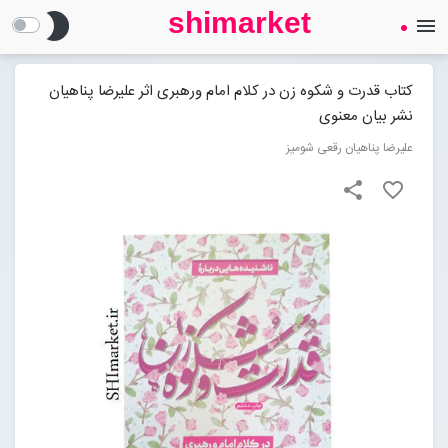
shimarket
brightness_2
menu
SHIMARKET
فروشگاه اینترنتی کتاب
کتاب قدرت و شکوه زن در کلام امام ورهبری اثر علیرضا پناهیان
نشر بیان معنوی
درباره ما
علیرضا پناهیان رقعی شومیز
share
favorite_border
بلاگ
محصولات
Open submenu (محصولات)
تماس با ما
ورود به سایت