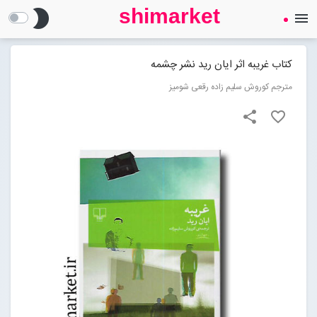
shimarket
brightness_2
menu
SHIMARKET
فروشگاه اینترنتی کتاب
کتاب غریبه اثر ایان رید نشر چشمه
مترجم کوروش سلیم زاده رقعی شومیز
درباره ما
share
favorite_border
بلاگ
محصولات
Open submenu (محصولات)
تماس با ما
ورود به سایت