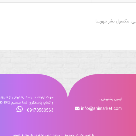
سی. مکسول نشر مهرسا
جهت ارتباط با واحد پشتیبانی از طریق
ایمیل پشتیبانی :
واتساپ پاسخگوی شما هستیم 09173018542
info@shimarket.com
09170560563
با عضویت در خبرنامه از جدید ترین تخفیف ها مطلع شوید