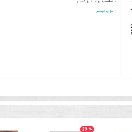
مناسب برای :
بزرگسال
+ موارد بیشتر
20
%