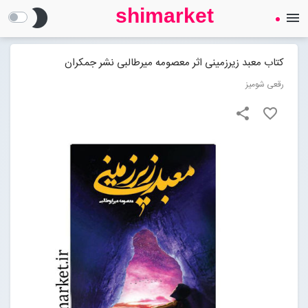
shimarket
brightness_2
menu
SHIMARKET
فروشگاه اینترنتی کتاب
کتاب معبد زیرزمینی اثر معصومه میرطالبی نشر جمکران
رقعی شومیز
درباره ما
share
favorite_border
بلاگ
محصولات
Open submenu (محصولات)
تماس با ما
ورود به سایت