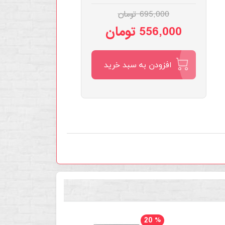
695,000 تومان
556,000 تومان
افزودن به سبد خرید
20
%