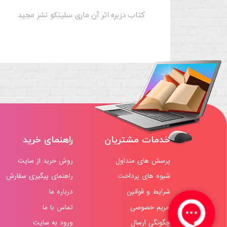
کتاب دزیره اثر آن ماری سلینکو نشر مجید
خدمات مشتریان
راهنمای خرید
پرسش های متداول
روش خرید از سایت
شیوه های پرداخت
راهنمای پیگیری سفارش
شرایط و قوانین
درباره ما
حریم خصوصی
تماس با ما
چگونگی ارسال
ورود به سایت