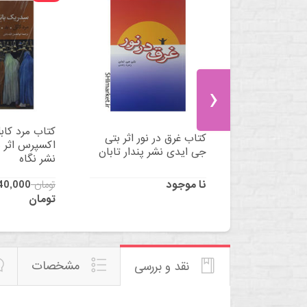
›
 دولت و
کتاب مرد کابل
کتاب غرق در نور اثر بتی
مارک فیشر نشر
اکسپرس اثر 
جی ایدی نشر پندار تابان
نشر نگاه
نا موجود
925,000 تومان
40,000
تومان
مشخصات
نقد و بررسی