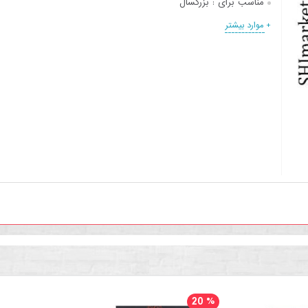
مناسب برای :
بزرگسال
+ موارد بیشتر
20
%