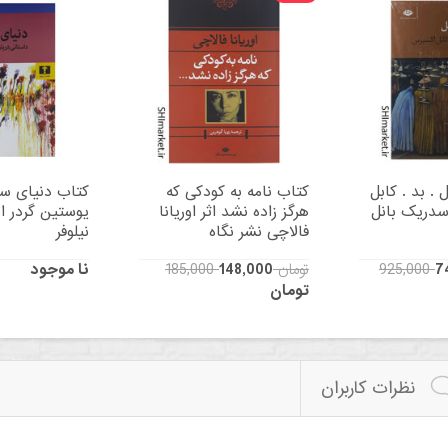
 . بد . کابل
کتاب نامه به کودکی که
کتاب دنیای سو
سدریک بانل
هرگز زاده نشد اثر اوریانا
یوستین گردر ا
فالاچی نشر نگاه
نیلوفر
7
185,000 تومان
148,000
نا موجود
تومان
نظرات کاربران