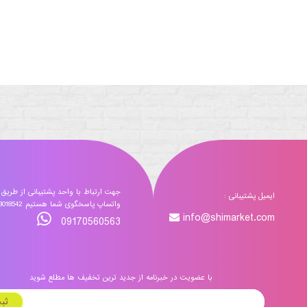
جهت ارتباط با واحد پشتیبانی از طریق
ایمیل پشتیبانی :
واتساپ پاسخگوی شما هستیم 09173018542
info@shimarket.com
09170560563
با عضویت در خبرنامه از جدید ترین تخفیف ها مطلع شوید