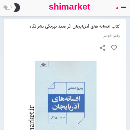
shimarket
brightness_2
menu
SHIMARKET
فروشگاه اینترنتی کتاب
کتاب افسانه های آذربایجان اثر صمد بهرنگی نشر نگاه
رقعی شومیز
درباره ما
share
favorite_border
بلاگ
محصولات
Open submenu (محصولات)
تماس با ما
ورود به سایت