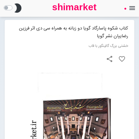
shimarket
brightness_2
menu
SHIMARKET
فروشگاه اینترنتی کتاب
کتاب شکوه پاسارگاد گویا دو زبانه به همراه سی دی اثر فرزین
رضاییان نشر گویا
درباره ما
خشتی بزرگ گالینگور با قاب
share
favorite_border
بلاگ
محصولات
Open submenu (محصولات)
تماس با ما
ورود به سایت