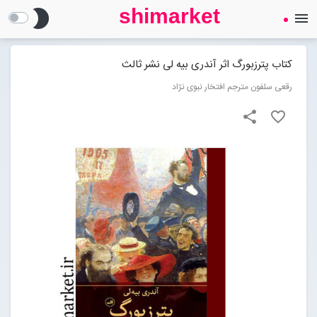
shimarket
brightness_2
menu
SHIMARKET
فروشگاه اینترنتی کتاب
کتاب پترزبورگ اثر آندری بیه لی نشر ثالث
رقعی سلفون مترجم افتخار نبوی نژاد
درباره ما
share
favorite_border
بلاگ
محصولات
Open submenu (محصولات)
تماس با ما
ورود به سایت