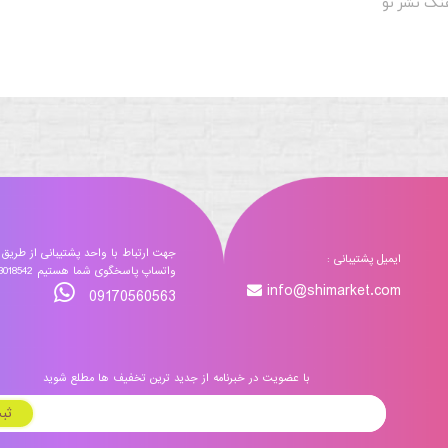
هنگ نشر نو
جهت ارتباط با واحد پشتیبانی از طریق
ایمیل پشتیبانی :
واتساپ پاسخگوی شما هستیم 09173018542
info@shimarket.com
09170560563
با عضویت در خبرنامه از جدید ترین تخفیف ها مطلع شوید