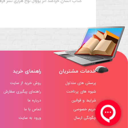
کتاب انسان خردمند اثر یووال نوح هراری نشر فر
خدمات مشتریان
راهنمای خرید
پرسش های متداول
روش خرید از سایت
شیوه های پرداخت
راهنمای پیگیری سفارش
شرایط و قوانین
درباره ما
حریم خصوصی
تماس با ما
چگونگی ارسال
ورود به سایت