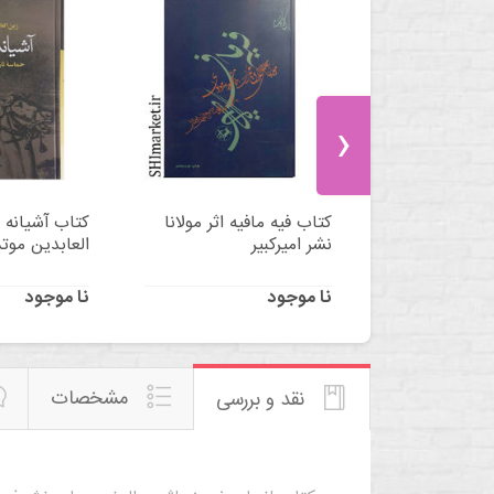
›
تان اثر محمد
کتاب فیه مافیه اثر مولانا
کتاب آشیانه 
انی پاریزی
نشر امیرکبیر
العابدین موت
نا موجود
نا موجود
مشخصات
نقد و بررسی