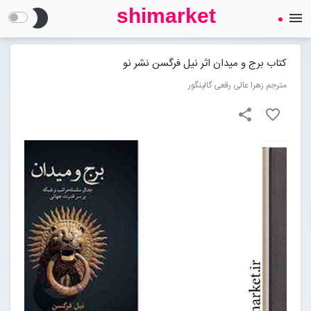
shimarket
brightness_2
menu
SHIMARKET
فروشگاه اینترنتی کتاب
کتاب برج و میدان اثر نیل فرگسن نشر نو
مترجم زهرا عالی رقعی گالینگور
درباره ما
share
favorite_border
بلاگ
محصولات
Open submenu (محصولات)
تماس با ما
ورود به سایت