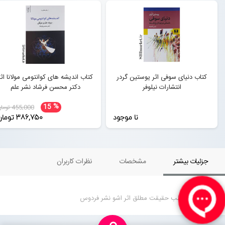
کتاب دنیای سوفی اثر یوستین گردر
کتاب اندیشه های کوانتومی مولانا اثر
انتشارات نیلوفر
دکتر محسن فرشاد نشر علم
%
15
455,000 تومان
نا موجود
386,750 تومان
جزئیات بیشتر
مشخصات
نظرات کاربران
کتاب ضربان قلب حقیقت مطلق اثر اشو نشر فردوس