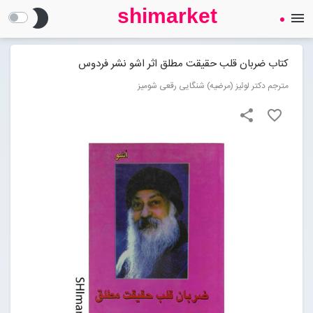
shimarket
brightness_2
menu
SHIMARKET
فروشگاه اینترنتی کتاب
کتاب ضربان قلب حقیقت مطلق اثر اشو نشر فردوس
مترجم دکتر لوئیز (مرضیه) شنگایی رقعی شومیز
درباره ما
share
favorite_border
بلاگ
محصولات
Open submenu (محصولات)
تماس با ما
ورود به سایت