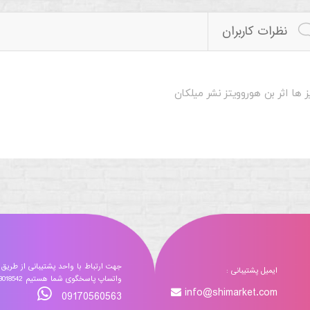
نظرات کاربران
ا اثر بن هوروویتز نشر میلکان
جهت ارتباط با واحد پشتیبانی از طریق
ایمیل پشتیبانی :
واتساپ پاسخگوی شما هستیم 09173018542
info@shimarket.com
09170560563