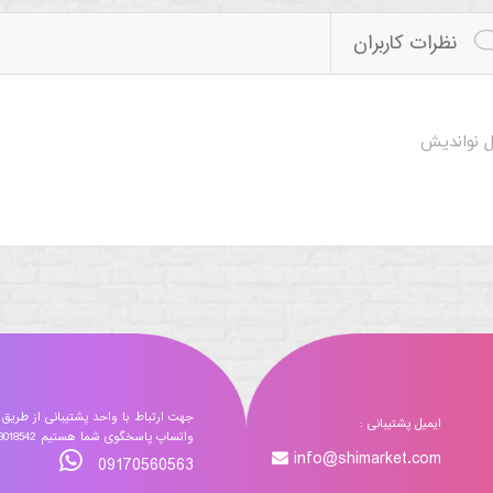
نظرات کاربران
ل نواندیش
جهت ارتباط با واحد پشتیبانی از طریق
ایمیل پشتیبانی :
واتساپ پاسخگوی شما هستیم 09173018542
info@shimarket.com
09170560563