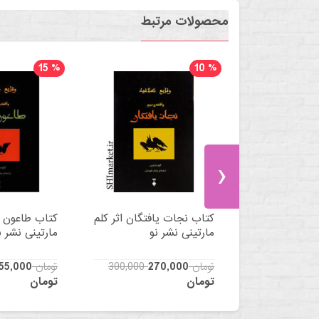
محصولات مرتبط
15
%
10
%
›
چون آلیس اثر
کتاب نجات یافتگان اثر کلم
کتاب طاعون ز
شر نو
مارتینی نشر نو
مارتینی نشر ن
300,000 تومان
270,000
300,000 تومان
55,000
تومان
تومان