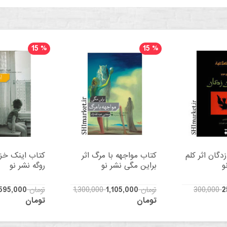
15
%
15
%
دگان اثر کلم
کتاب مواجهه با مرگ اثر
کتاب اینک خزا
و
براین مگی نشر نو
روگه نشر نو
2
1,300,000 تومان
1,105,000
700,000 تومان
595,000
تومان
تومان