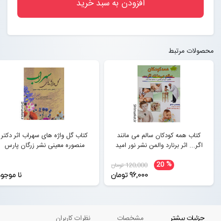
افزودن به سبد خرید
محصولات مرتبط
کتاب همه کودکان سالم می مانند
کتاب گل واژه های سهراب اثر دکتر
اگر... اثر برنارد والمن نشر نور امید
منصوره معینی نشر زرگان پارس
%
20
120,000 تومان
96,000 تومان
نا موجو
جزئیات بیشتر
مشخصات
نظرات کاربران