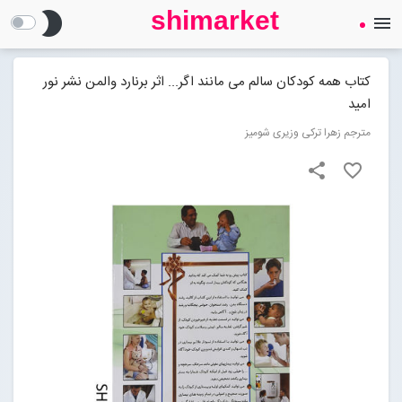
shimarket
brightness_2
menu
SHIMARKET
فروشگاه اینترنتی کتاب
کتاب همه کودکان سالم می مانند اگر... اثر برنارد والمن نشر نور
امید
درباره ما
مترجم زهرا ترکی وزیری شومیز
share
favorite_border
بلاگ
محصولات
Open submenu (محصولات)
تماس با ما
ورود به سایت