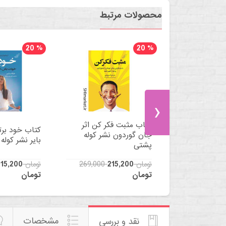
محصولات مرتبط
20
%
20
%
›
ن توانستن
کتاب مثبت فکر کن اثر
کتاب خود برت
نجامین هاردی
جان گوردون نشر کوله
بایر نشر کوله
تی
پشتی
27
269,000 تومان
215,200
519,000 تومان
15,200
تومان
تومان
مشخصات
نقد و بررسی