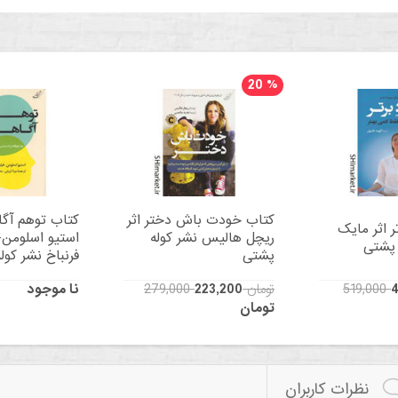
20
%
کتاب خودت باش دختر اثر
کتاب توهم آگا
ر اثر مایک
ریچل هالیس نشر کوله
استیو اسلومن-
 پشتی
پشتی
فرنباخ نشر کول
4
279,000 تومان
223,200
نا موجود
تومان
نظرات کاربران