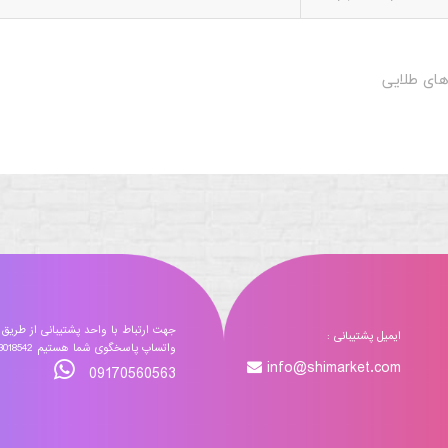
های طلایی
جهت ارتباط با واحد پشتیبانی از طریق
ایمیل پشتیبانی :
واتساپ پاسخگوی شما هستیم 09173018542
info@shimarket.com
09170560563