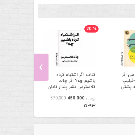
20
%
‹
هی اثر
کتاب اگر اشتباه کرده
فیلیپ
باشیم چه؟ اثر چاك
ه پشتی
كلاسترمن نشر پندار تابان
570,000 تومان
456,000
تومان