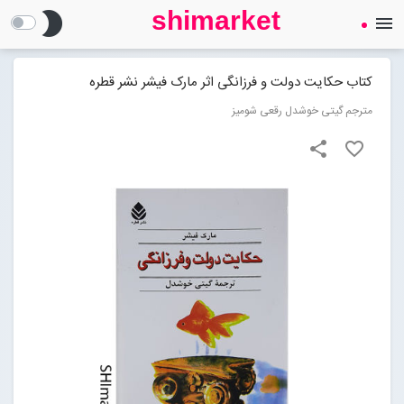
shimarket
brightness_2
menu
SHIMARKET
فروشگاه اینترنتی کتاب
کتاب حکایت دولت و فرزانگی اثر مارک فیشر نشر قطره
مترجم گیتی خوشدل رقعی شومیز
درباره ما
share
favorite_border
بلاگ
محصولات
Open submenu (محصولات)
تماس با ما
ورود به سایت