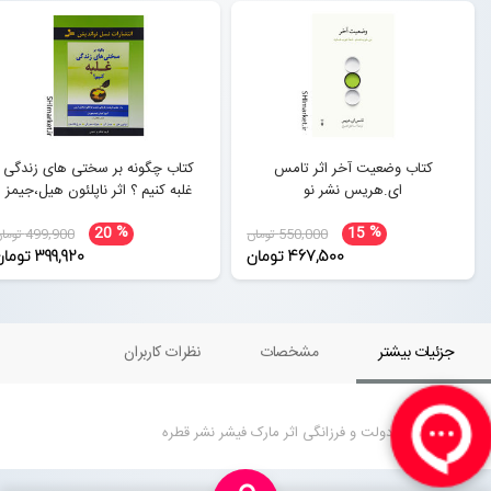
کتاب وضعیت آخر اثر تامس
کتاب چگونه بر سختی های زندگی
ای.هریس نشر نو
غلبه کنیم ؟ اثر ناپلئون هیل،جیمز
آلن،جوزف مورفی،جرج کلاسون نشر
%
%
20
15
نسل نواندیش
550,000 تومان
499,900 تومان
467,500 تومان
399,920 تومان
جزئیات بیشتر
مشخصات
نظرات کاربران
کتاب حکایت دولت و فرزانگی اثر مارک فیشر نشر قطره