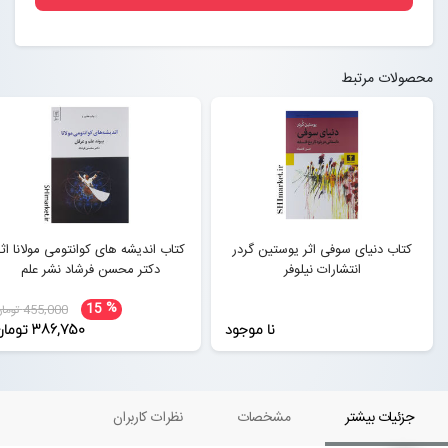
محصولات مرتبط
کتاب دنیای سوفی اثر یوستین گردر
کتاب اندیشه های کوانتومی مولانا اثر
انتشارات نیلوفر
دکتر محسن فرشاد نشر علم
%
15
455,000 تومان
نا موجود
386,750 تومان
جزئیات بیشتر
مشخصات
نظرات کاربران